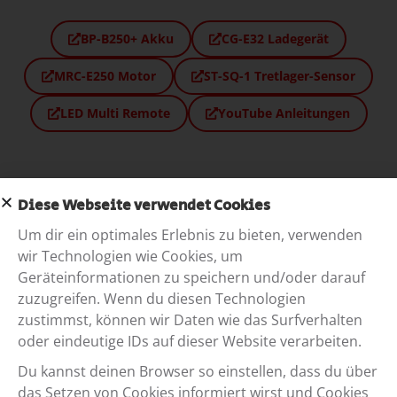
BP-B250+ Akku
CG-E32 Ladegerät
MRC-E250 Motor
ST-SQ-1 Tretlager-Sensor
LED Multi Remote
YouTube Anleitungen
Diese Webseite verwendet Cookies
Um dir ein optimales Erlebnis zu bieten, verwenden
Home
wir Technologien wie Cookies, um
Geräteinformationen zu speichern und/oder darauf
Velos
zuzugreifen. Wenn du diesen Technologien
zustimmst, können wir Daten wie das Surfverhalten
Swiss Made
oder eindeutige IDs auf dieser Website verarbeiten.
Design & Ausstattung
Du kannst deinen Browser so einstellen, dass du über
das Setzen von Cookies informiert wirst und Cookies
Händler