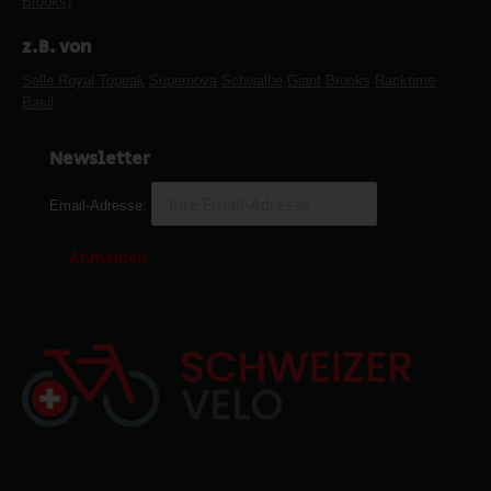
Brooks)
z.B. von
Selle Royal
Topeak
Supernova
Schwalbe
Giant
Brooks
Racktime
Basil
Newsletter
Email-Adresse: