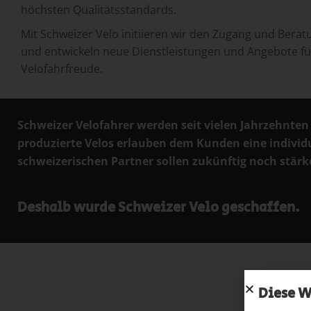
höchsten Qualitätsstandards.
Mit Schweizer Velo initiieren wir den Zugang und Berat
und entwickeln neue Dienstleistungen und Angebote f
Velofahrfreude.
Schweizer Velofahrer werden seit vielen Jahrzehnten
produzierte Velos erlauben dem Kunden eine individ
schweizerischen Partner sollen zukünftig noch stär
Deshalb wurde Schweizer Velo geschaffen.
Diese W