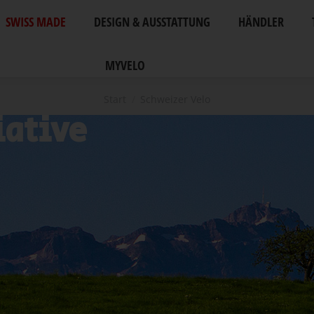
SWISS MADE
DESIGN & AUSSTATTUNG
HÄNDLER
MYVELO
Sie befinden sich hier:
Start
Schweizer Velo
iative