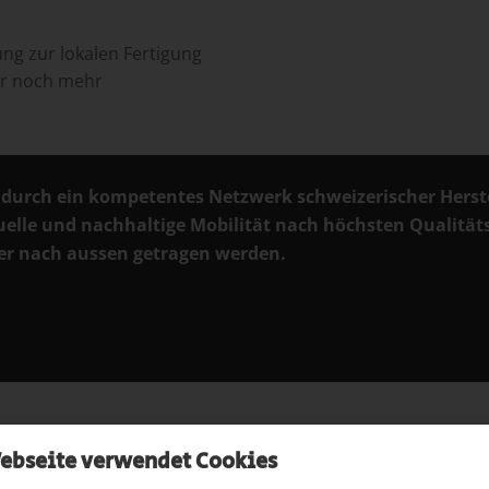
ung zur lokalen Fertigung
ür noch mehr
 durch ein kompetentes Netzwerk schweizerischer Herstel
uelle und nachhaltige Mobilität nach höchsten Qualitä
ker nach aussen getragen werden.
Unsere Werte
ebseite verwendet Cookies