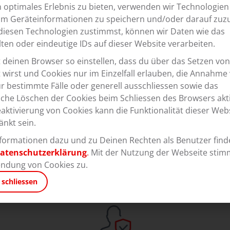
n optimales Erlebnis zu bieten, verwenden wir Technologien
um Geräteinformationen zu speichern und/oder darauf zuzu
iesen Technologien zustimmst, können wir Daten wie das
lten oder eindeutige IDs auf dieser Website verarbeiten.
 deinen Browser so einstellen, dass du über das Setzen vo
Nachhaltigkeit
t wirst und Cookies nur im Einzelfall erlauben, die Annahme
ür bestimmte Fälle oder generell ausschliessen sowie das
Nachhaltiges Unternehmertum ist bei uns tief
che Löschen der Cookies beim Schliessen des Browsers akti
verankert – ökologische und soziale Ziele definiert.
eaktivierung von Cookies kann die Funktionalität dieser Web
änkt sein.
formationen dazu und zu Deinen Rechten als Benutzer find
atenschutzerklärung
.
Mit der Nutzung der Webseite stim
ndung von Cookies zu.
Unsere Leistugen
 schliessen