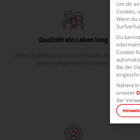
Um dir ei
Cookies, 
Wenn du d
Surfverha
Du kannst
Qualität ein Leben lang
informier
Cookies f
Unser Qualitätsanspruch an Produkt und Montage
automatis
sichern langjährige Fahrfreude.
Bei der D
eingeschr
Nähere In
unserer
D
der Verwe
Hinweis