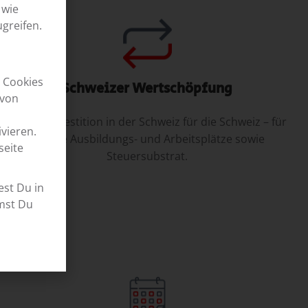
 wie
greifen.
n Cookies
Schweizer Wertschöpfung
 von
Unsere Investition in der Schweiz für die Schweiz – für
vieren.
sichere Ausbildungs- und Arbeitsplätze sowie
seite
Steuersubstrat.
est Du in
mst Du