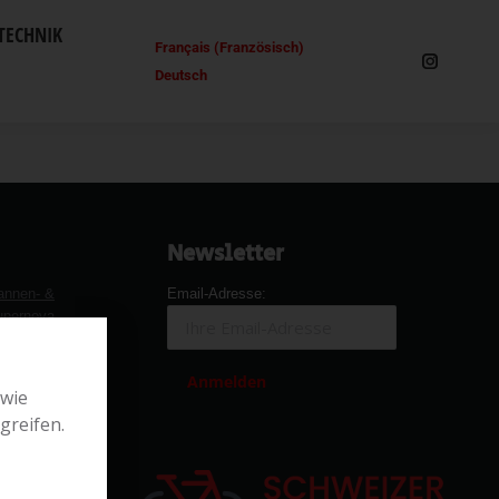
TECHNIK
Français
(
Französisch
)
Deutsch
Newsletter
annen- &
Email-Adresse:
upernova
B. von
 wie
greifen.
hwalbe
Giant