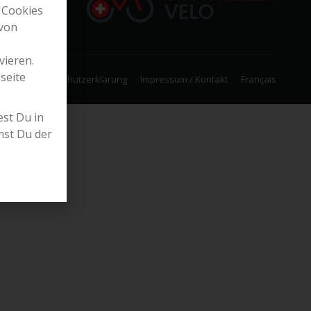
 Cookies
 von
vieren.
seite
Datenschutzerklärung
Impressum / Kontakt
Français
st Du in
mst Du der