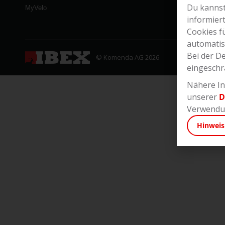
Du kannst
MyVelo
informier
Cookies f
automatis
Bei der D
© Komenda AG 2026
eingeschr
Nähere In
unserer
D
Verwendun
Hinweis