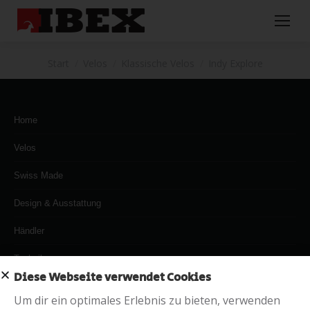
Sie befinden sich hier:
Start
Velos
Klassische Velos
Indy Explore
Home
Velos
Swiss Made
Design & Ausstattung
Händler
Technik
Diese Webseite verwendet Cookies
MyVelo
Um dir ein optimales Erlebnis zu bieten, verwenden