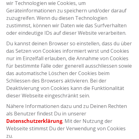
wir Technologien wie Cookies, um
Downloads
Geräteinformationen zu speichern und/oder darauf
Bosch Anleitungen
zuzugreifen. Wenn du diesen Technologien
Hyena Anleitungen
zustimmst, können wir Daten wie das Surfverhalten
FAZUA Quick Guide
oder eindeutige IDs auf dieser Website verarbeiten.
Shimano Steps System
Enviolo Benutzerhandbuch
Du kannst deinen Browser so einstellen, dass du über
Rahmengeometrien
das Setzen von Cookies informiert wirst und Cookies
Bedienung & Garantie
nur im Einzelfall erlauben, die Annahme von Cookies
Prüfempfehlung Gabelschaft
Anleitungen Zubehör
für bestimmte Fälle oder generell ausschliessen sowie
das automatische Löschen der Cookies beim
Schliessen des Browsers aktivieren. Bei der
Zubehör für's Velos
Deaktivierung von Cookies kann die Funktionalität
Schlösser
Helme & Protektoren
Pannen- & Reparatursets
dieser Webseite eingeschränkt sein.
Beleuchtung von Supernova
Handschuhe
Körbe & Taschen
(z.B. von
Nähere Informationen dazu und zu Deinen Rechten
Brooks)
als Benutzer findest Du in unserer
z.B. von
Datenschutzerklärung
.
Mit der Nutzung der
Webseite stimmst Du der Verwendung von Cookies
Selle Royal
Topeak
Supernova
Schwalbe
Giant
Brooks
Racktime
Basil
zu.