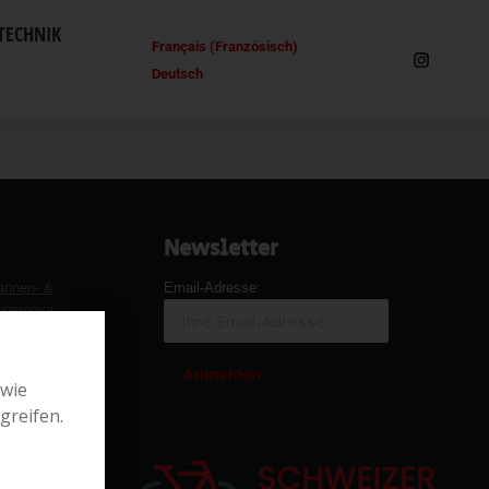
TECHNIK
Français
(
Französisch
)
Deutsch
Newsletter
annen- &
Email-Adresse:
upernova
B. von
 wie
greifen.
hwalbe
Giant