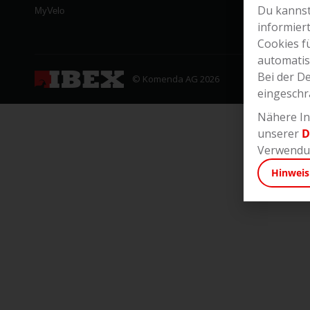
Du kannst
MyVelo
informier
Cookies f
automatis
Bei der D
© Komenda AG 2026
eingeschr
Nähere In
unserer
D
Verwendun
Hinweis