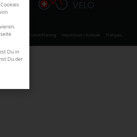
 Cookies
 von
vieren.
seite
Datenschutzerklärung
Impressum / Kontakt
Français
st Du in
mst Du der