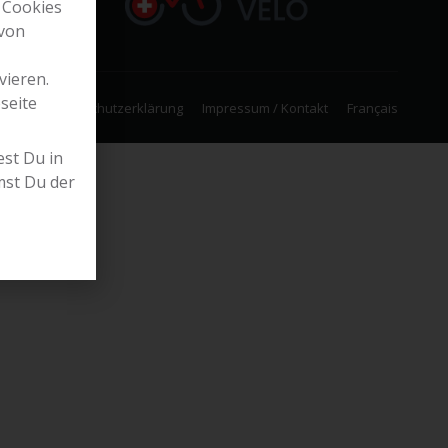
 Cookies
 von
vieren.
seite
Datenschutzerklärung
Impressum / Kontakt
Français
st Du in
mst Du der