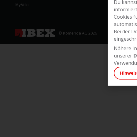
Du kannst
MyVelo
informier
Cookies f
automatis
Bei der D
© Komenda AG 2026
eingeschr
Nähere In
unserer
D
Verwendun
Hinweis