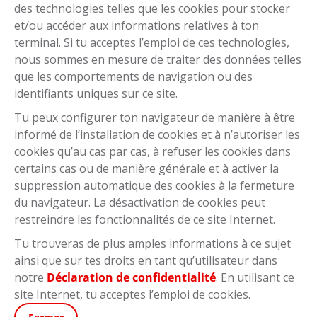
des technologies telles que les cookies pour stocker
Téléchargements
et/ou accéder aux informations relatives à ton
Modes d'emploi Bosch
terminal. Si tu acceptes l’emploi de ces technologies,
Modes d'emploi Hyena
nous sommes en mesure de traiter des données telles
FAZUA Quick Guide
que les comportements de navigation ou des
Shimano Steps System
Manuel d'utilisation Enviolo
identifiants uniques sur ce site.
Géométries des cadres
Tu peux configurer ton navigateur de manière à être
Mode d'emploi & garantie
informé de l’installation de cookies et à n’autoriser les
Contrôle pivot de fourche
Modes d'emploi accessoires
cookies qu’au cas par cas, à refuser les cookies dans
certains cas ou de manière générale et à activer la
suppression automatique des cookies à la fermeture
Accessoires pour vélos
du navigateur. La désactivation de cookies peut
Antivols
Casques et Protections
Kits Anti-Crevaison
Éclairages
restreindre les fonctionnalités de ce site Internet.
Supernova
Gants
Sacoches et Paniers
(par exemple Brooks)
Tu trouveras de plus amples informations à ce sujet
par exemple des marques
ainsi que sur tes droits en tant qu’utilisateur dans
notre
Déclaration de confidentialité
. En utilisant ce
Selle Royal
Topeak
Supernova
Schwalbe
Giant
Brooks
Racktime
Basil
site Internet, tu acceptes l’emploi de cookies.