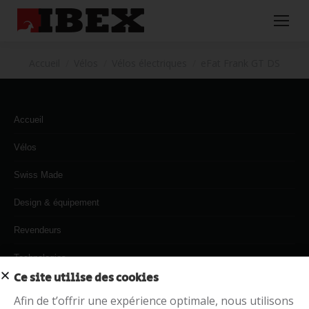
Vous êtes ici :
Accueil
Vélos
Vélos électriques
eFat Frank GT DS
Accueil
Vélos
Swiss Made
Design & équipement
Revendeurs
Technologies
Ce site utilise des cookies
MyVelo
Afin de t’offrir une expérience optimale, nous utilisons